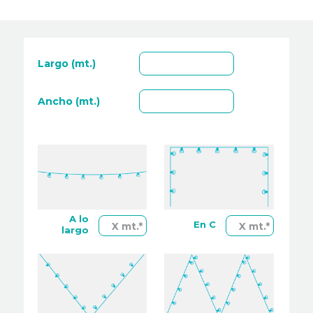
Largo (mt.)
Ancho (mt.)
A lo
En C
X mt.*
X mt.*
largo