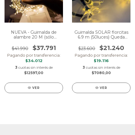
NUEVA - Guirnalda de
Guirnalda SOLAR florcitas
alambre 20 M (sólo
6.9 m (50luces) Queda
interior)
UNA
$37.791
$21.240
$41.990
$23.600
Pagando por transferencia:
Pagando por transferencia:
$34.012
$19.116
3
cuotas sin interés de
3
cuotas sin interés de
$12597,00
$7080,00
VER
VER