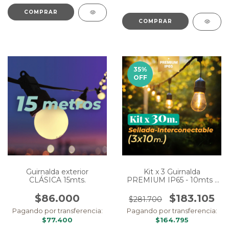
COMPRAR
COMPRAR
35
%
OFF
Guirnalda exterior
Kit x 3 Guirnalda
CLÁSICA 15mts.
PREMIUM IP65 - 10mts -
Eléctrica (30m en total)
$86.000
$183.105
$281.700
Pagando por transferencia:
Pagando por transferencia:
$77.400
$164.795