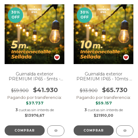
30
%
30
%
OFF
OFF
Guirnalda exterior
Guirnalda exterior
PREMIUM IP65 - 5mts -
PREMIUM IP65 - 10mts -
Eléctrica
Eléctrica
$41.930
$65.730
$59.900
$93.900
Pagando por transferencia:
Pagando por transferencia:
$37.737
$59.157
3
cuotas sin interés de
3
cuotas sin interés de
$13976,67
$21910,00