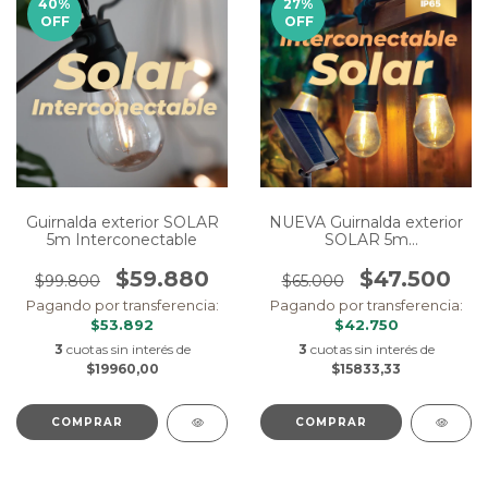
40
%
27
%
OFF
OFF
Guirnalda exterior SOLAR
NUEVA Guirnalda exterior
5m Interconectable
SOLAR 5m
Interconectable
$59.880
$47.500
$99.800
$65.000
Pagando por transferencia:
Pagando por transferencia:
$53.892
$42.750
3
cuotas sin interés de
3
cuotas sin interés de
$19960,00
$15833,33