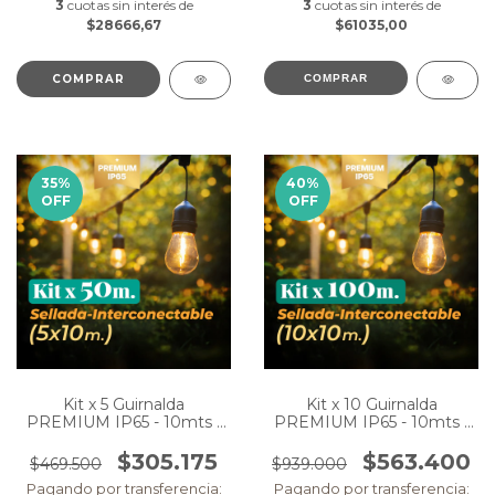
3
cuotas sin interés de
3
cuotas sin interés de
$28666,67
$61035,00
COMPRAR
COMPRAR
35
%
40
%
OFF
OFF
Kit x 5 Guirnalda
Kit x 10 Guirnalda
PREMIUM IP65 - 10mts -
PREMIUM IP65 - 10mts -
Eléctrica (50m en total)
Eléctrica (100m en total)
$305.175
$563.400
$469.500
$939.000
Pagando por transferencia:
Pagando por transferencia: