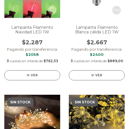
Lamparita Filamento
Lamparita Filamento
Navidad LED 1W
Blanca cálida LED 1W
$2.287
$2.667
Pagando por transferencia:
Pagando por transferencia:
$2058
$2400
3
cuotas sin interés de
$762,33
3
cuotas sin interés de
$889,00
VER
VER
SIN STOCK
SIN STOCK