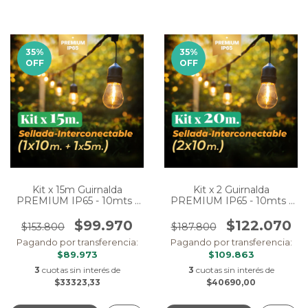
35
%
35
%
OFF
OFF
Kit x 15m Guirnalda
Kit x 2 Guirnalda
PREMIUM IP65 - 10mts -
PREMIUM IP65 - 10mts -
Eléctrica (1 de 5m + 1 de
Eléctrica (20m en total)
10m))
$99.970
$122.070
$153.800
$187.800
Pagando por transferencia:
Pagando por transferencia:
$89.973
$109.863
3
cuotas sin interés de
3
cuotas sin interés de
$33323,33
$40690,00