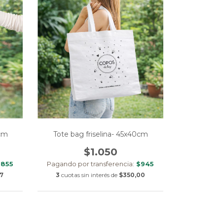
0cm
Tote bag friselina- 45x40cm
$1.050
855
Pagando por transferencia:
$945
7
3
cuotas sin interés de
$350,00