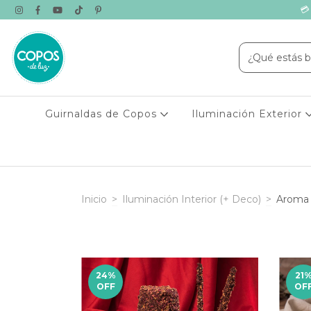
💳
Guirnaldas de Copos
Iluminación Exterior
Inicio
>
Iluminación Interior (+ Deco)
>
Aroma 
24
%
21
OFF
OF