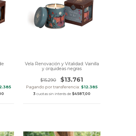
de
Vela Renovación y Vitalidad: Vainilla
y orquideas negras
$13.761
$15.290
2.385
Pagando por transferencia:
$12.385
00
3
cuotas sin interés de
$4587,00