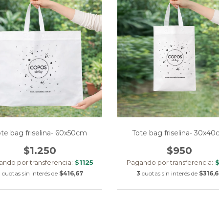
te bag friselina- 60x50cm
Tote bag friselina- 30x4
$1.250
$950
ndo por transferencia:
$1125
Pagando por transferencia:
$
3
cuotas sin interés de
$416,67
3
cuotas sin interés de
$316,6