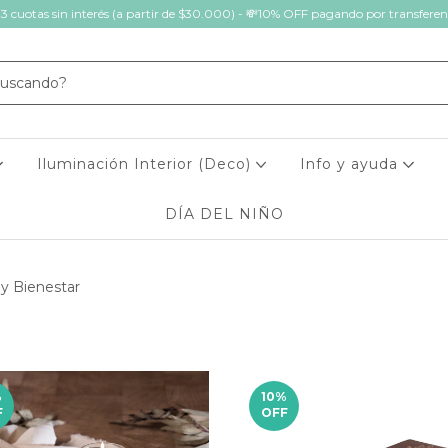
 3 cuotas sin interés (a partir de $30.000) - 💸10% OFF pagando por transferen
Iluminación Interior (Deco)
Info y ayuda
DÍA DEL NIÑO
y Bienestar
%
10
%
F
OFF