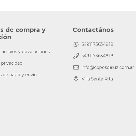
as de compra y
Contactános
ción
5491173634818
 cambios y devoluciones
5491173634818
 privacidad
info@coposdeluz.com.ar
s de pago y envío
Villa Santa Rita