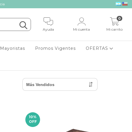
cia
0
Ayuda
Mi cuenta
Mi carrito
Mayoristas
Promos Vigentes
OFERTAS
10
%
OFF