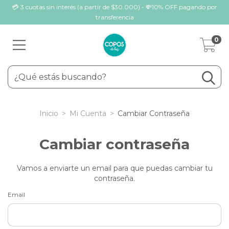
💳 3 cuotas sin interés (a partir de $30.000) - 💸10% OFF pagando por
transferencia
0
Inicio
>
Mi Cuenta
>
Cambiar Contraseña
Cambiar contraseña
Vamos a enviarte un email para que puedas cambiar tu
contraseña.
Email