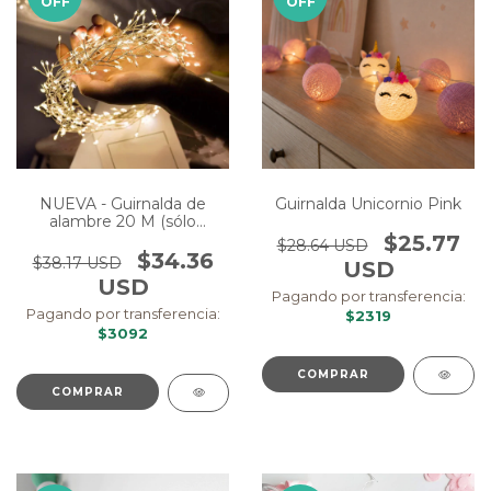
OFF
OFF
NUEVA - Guirnalda de
Guirnalda Unicornio Pink
alambre 20 M (sólo
interior)
$25.77
$28.64 USD
$34.36
$38.17 USD
USD
USD
Pagando por transferencia:
Pagando por transferencia:
$2319
$3092
COMPRAR