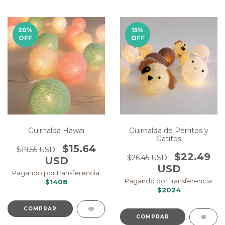
20
%
15
%
OFF
OFF
Guirnalda Hawai
Guirnalda de Perritos y
Gatitos
$15.64
$19.55 USD
$22.49
$26.45 USD
USD
USD
Pagando por transferencia:
Pagando por transferencia:
$1408
$2024
COMPRAR
COMPRAR