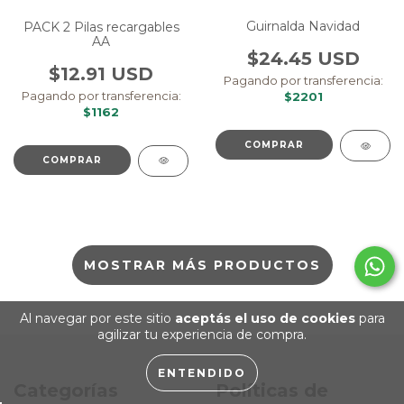
Guirnalda Navidad
PACK 2 Pilas recargables
AA
$24.45 USD
$12.91 USD
Pagando por transferencia:
Pagando por transferencia:
$2201
$1162
COMPRAR
MOSTRAR MÁS PRODUCTOS
Al navegar por este sitio
aceptás el uso de cookies
para
agilizar tu experiencia de compra.
ENTENDIDO
Categorías
Políticas de