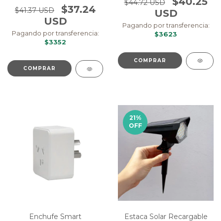
$40.25
$44.72 USD
$37.24
$41.37 USD
USD
USD
Pagando por transferencia:
Pagando por transferencia:
$3623
$3352
21
%
OFF
Enchufe Smart
Estaca Solar Recargable