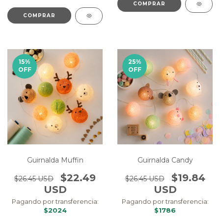
COMPRAR
COMPRAR
15
%
25
%
OFF
OFF
Guirnalda Muffin
Guirnalda Candy
$22.49
$19.84
$26.45 USD
$26.45 USD
USD
USD
Pagando por transferencia:
Pagando por transferencia:
$2024
$1786