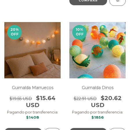
20
%
10
%
OFF
OFF
Guirnalda Marruecos
Guirnalda Dinos
$15.64
$20.62
$19.55 USD
$22.91 USD
USD
USD
Pagando por transferencia:
Pagando por transferencia:
$1408
$1856