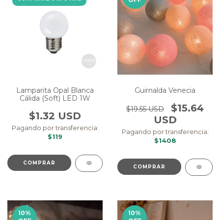
Lamparita Opal Blanca
Guirnalda Venecia
Cálida (Soft) LED 1W
$15.64
$19.55 USD
$1.32 USD
USD
Pagando por transferencia:
Pagando por transferencia:
$119
$1408
COMPRAR
10
%
10
%