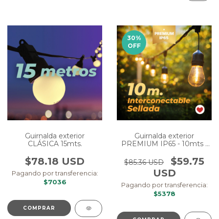
30
%
OFF
Guirnalda exterior
Guirnalda exterior
CLÁSICA 15mts.
PREMIUM IP65 - 10mts -
Eléctrica
$78.18 USD
$59.75
$85.36 USD
USD
Pagando por transferencia:
$7036
Pagando por transferencia:
$5378
COMPRAR