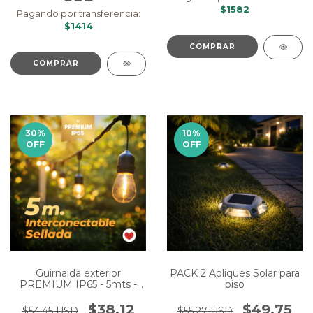
$1582
Pagando por transferencia:
$1414
30
%
10
%
OFF
OFF
PACK 2 Apliques Solar para
Guirnalda exterior
piso
PREMIUM IP65 - 5mts -
Eléctrica
$49.75
$38.12
$55.27 USD
$54.45 USD