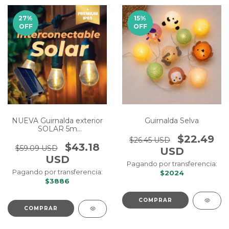
27
%
15
%
OFF
OFF
NUEVA Guirnalda exterior
Guirnalda Selva
SOLAR 5m
Interconectable
$22.49
$26.45 USD
$43.18
$59.09 USD
USD
USD
Pagando por transferencia:
Pagando por transferencia:
$2024
$3886
COMPRAR