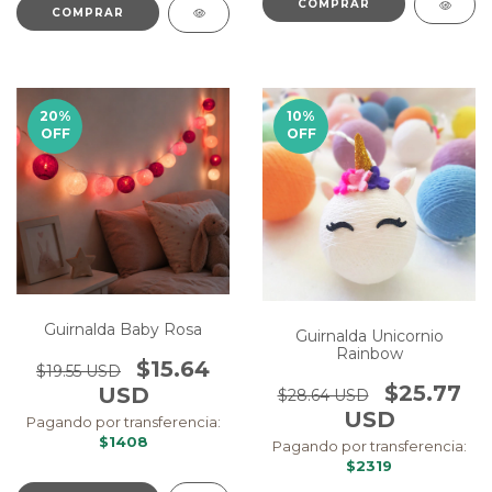
COMPRAR
COMPRAR
20
%
10
%
OFF
OFF
Guirnalda Baby Rosa
Guirnalda Unicornio
Rainbow
$15.64
$19.55 USD
$25.77
USD
$28.64 USD
USD
Pagando por transferencia:
$1408
Pagando por transferencia:
$2319