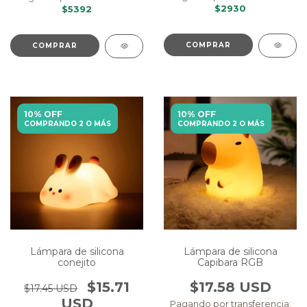
$2930
$5392
COMPRAR
10% OFF
10% OFF
COMPRANDO 2 O MÁS
COMPRANDO 2 O MÁS
Lámpara de silicona
Lámpara de silicona
conejito
Capibara RGB
$15.71
$17.58 USD
$17.45 USD
USD
Pagando por transferencia: