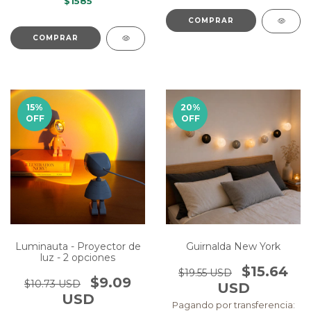
$1585
COMPRAR
15
%
20
%
OFF
OFF
Luminauta - Proyector de
Guirnalda New York
luz - 2 opciones
$15.64
$19.55 USD
$9.09
$10.73 USD
USD
USD
Pagando por transferencia: