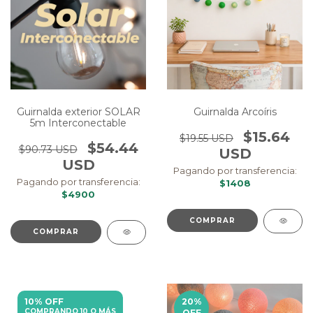
Guirnalda exterior SOLAR
Guirnalda Arcoíris
5m Interconectable
$15.64
$19.55 USD
$54.44
$90.73 USD
USD
USD
Pagando por transferencia:
Pagando por transferencia:
$1408
$4900
COMPRAR
10% OFF
20
%
COMPRANDO 10 O MÁS
OFF