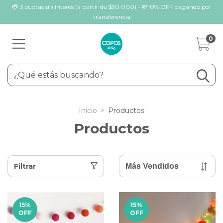
💳 3 cuotas sin interés (a partir de $30.000) - 💸10% OFF pagando por
transferencia
0
Inicio
>
Productos
Productos
Filtrar
15
%
15
%
OFF
OFF