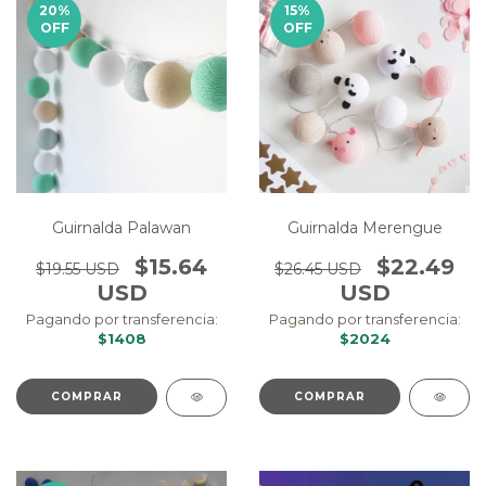
20
%
15
%
OFF
OFF
Guirnalda Palawan
Guirnalda Merengue
$15.64
$22.49
$19.55 USD
$26.45 USD
USD
USD
Pagando por transferencia:
Pagando por transferencia:
$1408
$2024
COMPRAR
COMPRAR