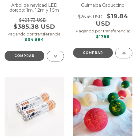
Arbol de navidad LED
Guirnalda Capuccino
dorado: 1m, 1,2m y 1,5m
$19.84
$26.45 USD
$481.73 USD
USD
$385.38 USD
Pagando por transferencia:
Pagando por transferencia:
$1786
$34.684
COMPRAR
COMPRAR