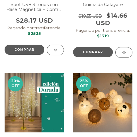
Spot USB 3 tonos con
Guirnalda Cafayate
Base Magnética + Control
Remoto
$14.66
$19.55 USD
$28.17 USD
USD
Pagando por transferencia:
Pagando por transferencia:
$2535
$1319
COMPRAR
COMPRAR
20
%
25
%
OFF
OFF