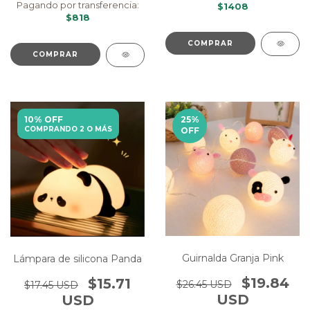
Pagando por transferencia:
$1408
$818
COMPRAR
COMPRAR
10% OFF
25
%
COMPRANDO 2 O MÁS
OFF
Guirnalda Granja Pink
Lámpara de silicona Panda
$19.84
$15.71
$26.45 USD
$17.45 USD
USD
USD