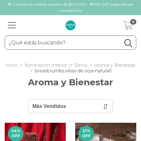
💳 3 cuotas sin interés (a partir de $30.000) - 💸10% OFF pagando por
transferencia
0
Inicio
>
Iluminación Interior (+ Deco)
>
Aroma y Bienestar
>
breadcrumbs.velas-de-soja-natural1
Aroma y Bienestar
24
%
21
%
OFF
OFF