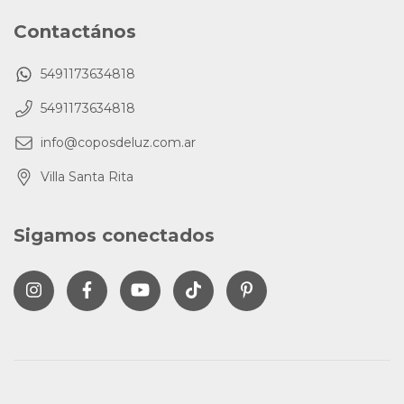
Contactános
5491173634818
5491173634818
info@coposdeluz.com.ar
Villa Santa Rita
Sigamos conectados