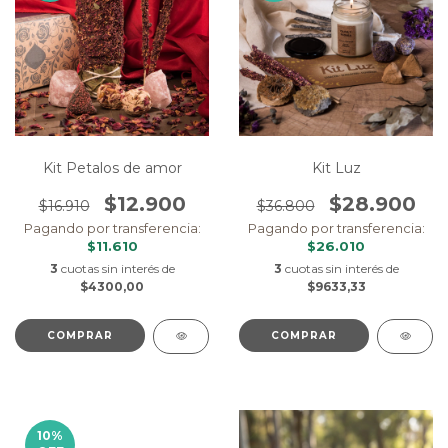
Kit Petalos de amor
Kit Luz
$12.900
$28.900
$16.910
$36.800
Pagando por transferencia:
Pagando por transferencia:
$11.610
$26.010
3
cuotas sin interés de
3
cuotas sin interés de
$4300,00
$9633,33
10
%