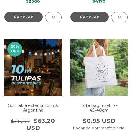
$4170
$2668
COMPRAR
20
%
OFF
Guirnalda exterior 10mts.
Tote bag friselina-
Argentina
45x40cm
$63.20
$0.95 USD
$79 USD
USD
Pagando por transferencia: