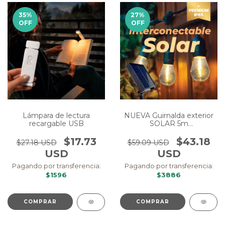
35
%
27
%
OFF
OFF
Lámpara de lectura
NUEVA Guirnalda exterior
recargable USB
SOLAR 5m
Interconectable
$17.73
$43.18
$27.18 USD
$59.09 USD
USD
USD
Pagando por transferencia:
Pagando por transferencia:
$1596
$3886
COMPRAR