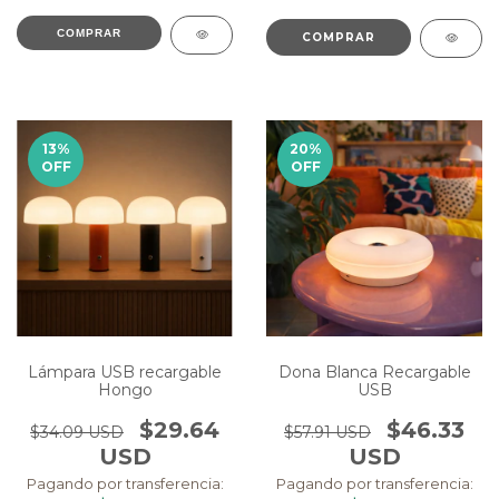
COMPRAR
13
%
20
%
OFF
OFF
Dona Blanca Recargable
Lámpara USB recargable
USB
Hongo
$46.33
$29.64
$57.91 USD
$34.09 USD
USD
USD
Pagando por transferencia:
Pagando por transferencia: