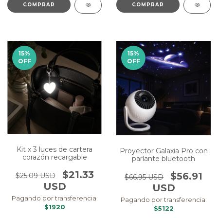
15
%
15
%
OFF
OFF
Kit x 3 luces de cartera
Proyector Galaxia Pro con
corazón recargable
parlante bluetooth
$21.33
$56.91
$25.09 USD
$66.95 USD
USD
USD
Pagando por transferencia:
Pagando por transferencia:
$1920
$5122