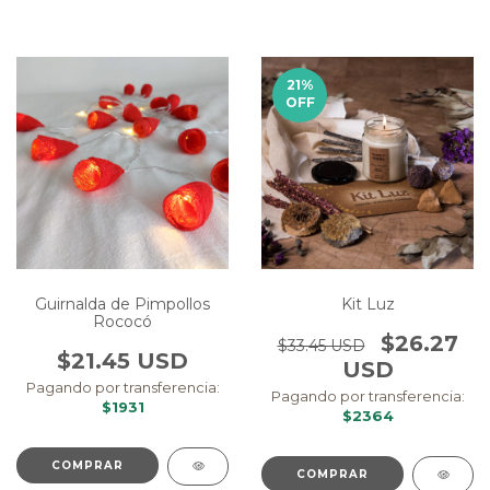
21
%
OFF
Guirnalda de Pimpollos
Kit Luz
Rococó
$26.27
$33.45 USD
$21.45 USD
USD
Pagando por transferencia:
Pagando por transferencia:
$1931
$2364