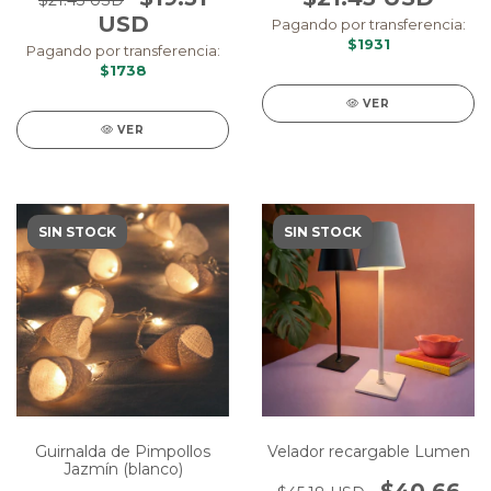
$21.45 USD
USD
Pagando por transferencia:
$1931
Pagando por transferencia:
$1738
VER
VER
SIN STOCK
SIN STOCK
Velador recargable Lumen
Guirnalda de Pimpollos
Jazmín (blanco)