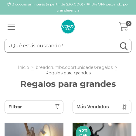
💳 3 cuotas sin interés (a partir de $30.000) - 💸10% OFF pagando por
transferencia
0
Inicio
>
breadcrumbs.oportunidades-regalos
>
Regalos para grandes
Regalos para grandes
Filtrar
40
%
OFF