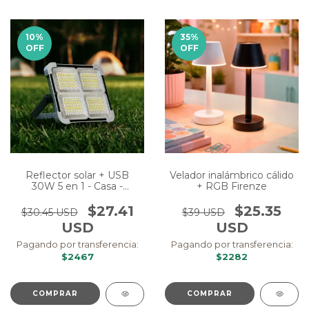
10
%
35
%
OFF
OFF
Reflector solar + USB
Velador inalámbrico cálido
30W 5 en 1 - Casa -
+ RGB Firenze
Camping
$27.41
$25.35
$30.45 USD
$39 USD
USD
USD
Pagando por transferencia:
Pagando por transferencia:
$2467
$2282
COMPRAR