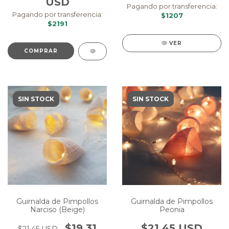
USD
Pagando por transferencia:
Pagando por transferencia:
$1207
$2191
VER
COMPRAR
SIN STOCK
SIN STOCK
Guirnalda de Pimpollos
Guirnalda de Pimpollos
Narciso (Beige)
Peonia
$19.31
$21.45 USD