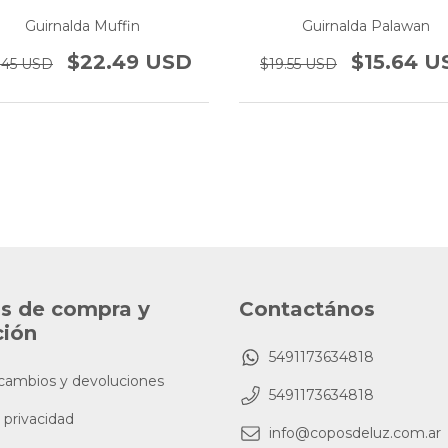
Guirnalda Muffin
Guirnalda Palawan
$22.49 USD
$15.64 U
.45 USD
$19.55 USD
as de compra y
Contactános
ción
5491173634818
 cambios y devoluciones
5491173634818
 privacidad
info@coposdeluz.com.ar