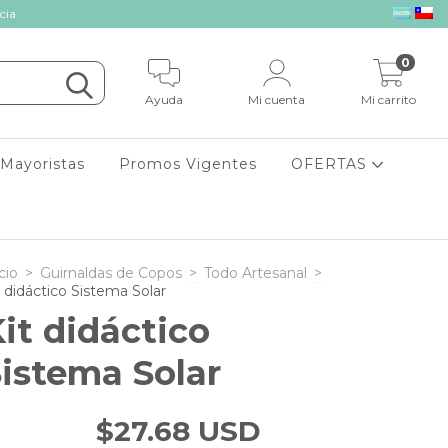
cia
0
Ayuda
Mi cuenta
Mi carrito
Mayoristas
Promos Vigentes
OFERTAS
cio
>
Guirnaldas de Copos
>
Todo Artesanal
>
t didáctico Sistema Solar
it didáctico
istema Solar
$27.68 USD