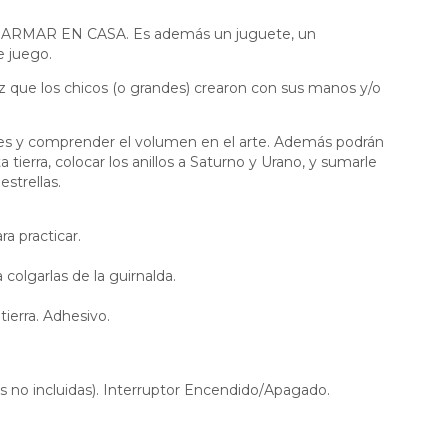
A ARMAR EN CASA. Es además un juguete, un
e juego.
z que los chicos (o grandes) crearon con sus manos y/o
nes y comprender el volumen en el arte. Además podrán
a tierra, colocar los anillos a Saturno y Urano, y sumarle
estrellas.
ra practicar.
 colgarlas de la guirnalda.
tierra. Adhesivo.
las no incluidas). Interruptor Encendido/Apagado.