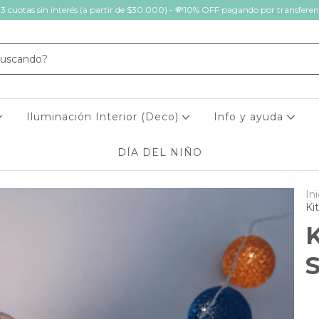
 3 cuotas sin interés (a partir de $30.000) - 💸10% OFF pagando por transferen
Iluminación Interior (Deco)
Info y ayuda
DÍA DEL NIÑO
Ini
Ki
K
S