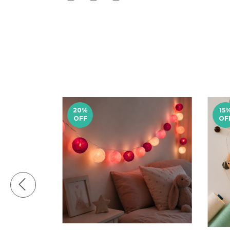
20
%
15
OFF
OF