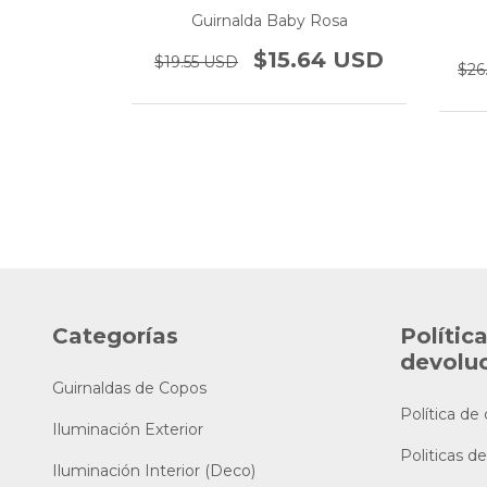
Guirnalda Baby Rosa
hara
$15.64 USD
$19.55 USD
64 USD
$26
Categorías
Polític
devolu
Guirnaldas de Copos
Política de
Iluminación Exterior
Politicas de
Iluminación Interior (Deco)