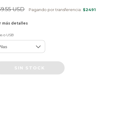
39.55 USD
Pagando por transferencia:
$2491
r más detalles
as o USB