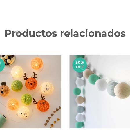
Productos relacionados
%
20
%
F
OFF