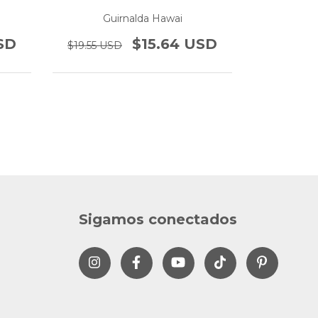
Guirnalda Hawai
Gui
SD
$15.64 USD
$19.55 USD
$26.45 US
Sigamos conectados