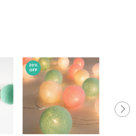
20
%
15
%
OFF
OFF