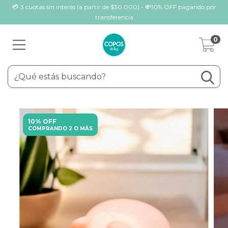
💳 3 cuotas sin interés (a partir de $30.000) - 💸10% OFF pagando por
transferencia
0
10% OFF
COMPRANDO 2 O MÁS