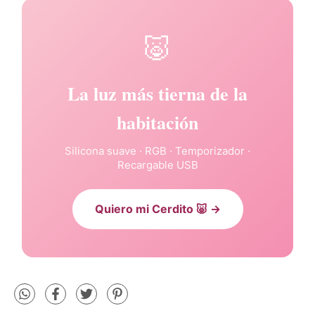
🐷
La luz más tierna de la
habitación
Silicona suave · RGB · Temporizador ·
Recargable USB
Quiero mi Cerdito 🐷 →