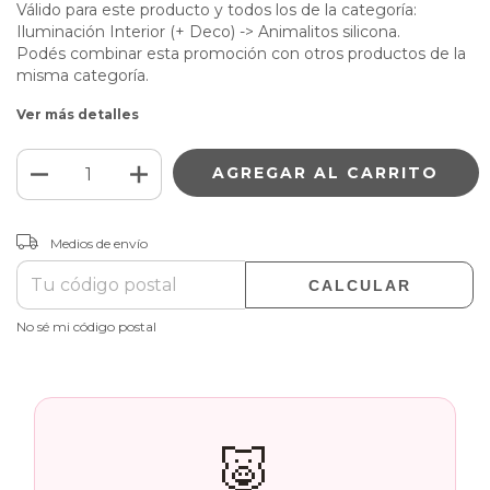
Válido para este producto y todos los de la categoría:
Iluminación Interior (+ Deco) -> Animalitos silicona.
Podés combinar esta promoción con otros productos de la
misma categoría.
Ver más detalles
CAMBIAR CP
Entregas para el CP:
Medios de envío
CALCULAR
No sé mi código postal
🐷