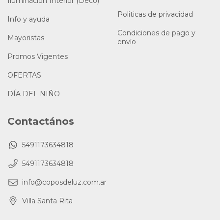
Iluminación Interior (Deco)
Politicas de privacidad
Info y ayuda
Condiciones de pago y
Mayoristas
envío
Promos Vigentes
OFERTAS
DÍA DEL NIÑO
Contactános
5491173634818
5491173634818
info@coposdeluz.com.ar
Villa Santa Rita