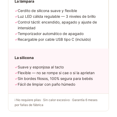
La lámpara
✓
Cerdito de silicona suave y flexible
✓
Luz LED cálida regulable — 3 niveles de brillo
✓
Control táctil: encendido, apagado y ajuste de
intensidad
✓
Temporizador automático de apagado
✓
Recargable por cable USB tipo C (incluido)
La silicona
✓
Suave y esponjosa al tacto
✓
Flexible — no se rompe si cae o si la aprietan
✓
Sin bordes filosos, 100% segura para bebés
✓
Fácil de limpiar con paño húmedo
ℹ️ No requiere pilas · Sin calor excesivo · Garantía 6 meses
por fallas de fábrica