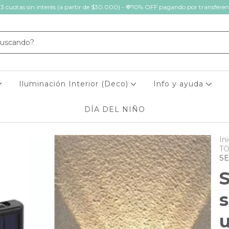
 3 cuotas sin interés (a partir de $30.000) - 💸10% OFF pagando por transferen
Iluminación Interior (Deco)
Info y ayuda
DÍA DEL NIÑO
Ini
TO
SE
S
s