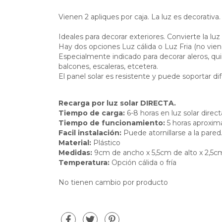
Vienen 2 apliques por caja. La luz es decorativa.
Ideales para decorar exteriores. Convierte la luz
Hay dos opciones Luz cálida o Luz Fria (no vie
Especialmente indicado para decorar aleros, qui
balcones, escaleras, etcetera.
El panel solar es resistente y puede soportar di
Recarga por luz solar DIRECTA.
Tiempo de carga:
6-8 horas en luz solar direct
Tiempo de funcionamiento:
5 horas aproxi
Facil instalación:
Puede atornillarse a la pared
Material:
Plástico
Medidas:
9cm de ancho x 5,5cm de alto x 2,5c
Temperatura:
Opción cálida o fría
No tienen cambio por producto