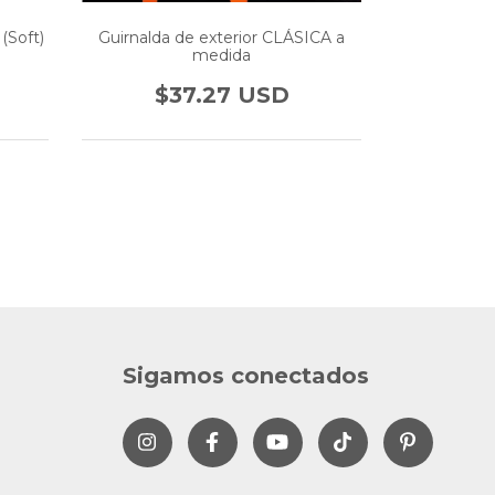
(Soft)
Guirnalda de exterior CLÁSICA a
Dimer - At
medida
$37.27 USD
$41.37 US
Sigamos conectados