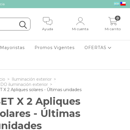
cia
0
Ayuda
Mi cuenta
Mi carrito
Mayoristas
Promos Vigentes
OFERTAS
cio
>
Iluminación exterior
>
DO iluminación exterior
>
T X 2 Apliques solares - Últimas unidades
ET X 2 Apliques
olares - Últimas
unidades