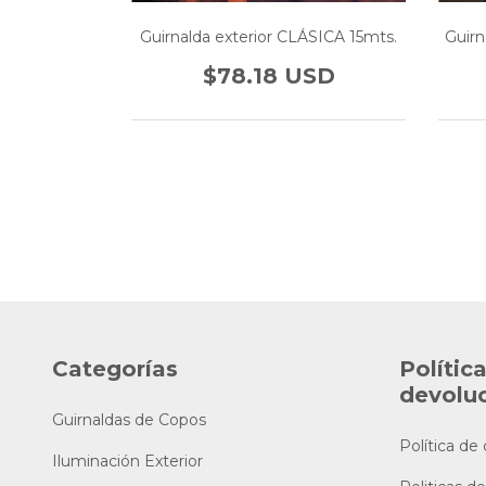
Guirnalda exterior CLÁSICA 15mts.
Guirn
o COLOR LED
$78.18 USD
SD
Categorías
Polític
devolu
Guirnaldas de Copos
Política de
Iluminación Exterior