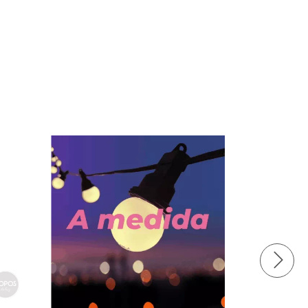
10
%
OFF