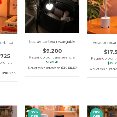
Luz de cartera recargable
Velador reca
lambrico
$9.200
$17.
.725
Pagando por transferencia:
Pagando por tr
$8280
erencia:
$15.
3
cuotas sin interés de
$3066,67
3
cuotas sin inter
$10908,33
35
%
20
%
OFF
OFF