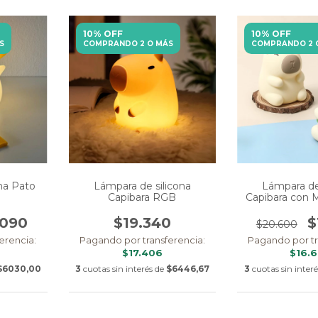
10% OFF
10% OFF
S
COMPRANDO 2 O MÁS
COMPRANDO 2 
na Pato
Lámpara de silicona
Lámpara de
Capibara RGB
Capibara con 
.090
$19.340
$
$20.600
erencia:
Pagando por transferencia:
Pagando por tr
$17.406
$16.
$6030,00
3
cuotas sin interés de
$6446,67
3
cuotas sin inter