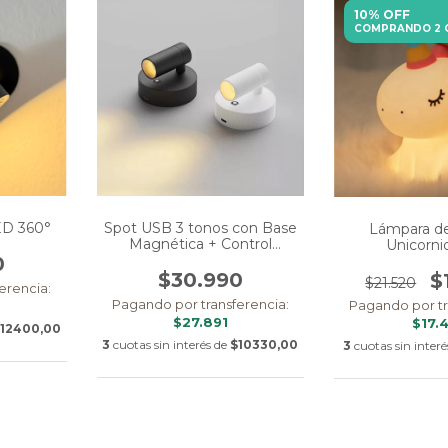
10% OFF
COMPRANDO 2 
ED 360°
Spot USB 3 tonos con Base
Lámpara de
Magnética + Control
Unicorn
Remoto
0
$30.990
$
$21.520
erencia:
Pagando por transferencia:
Pagando por tr
$27.891
$17.
12400,00
3
cuotas sin interés de
$10330,00
3
cuotas sin inter