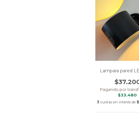
Lampara pared L
$37.20
Pagando por transf
$33.480
3
cuotas sin interés de
$