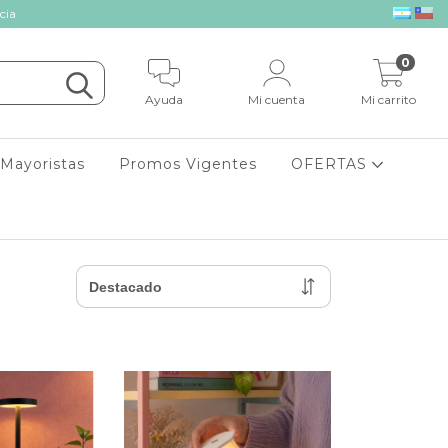
cia
0
Ayuda
Mi cuenta
Mi carrito
Mayoristas
Promos Vigentes
OFERTAS