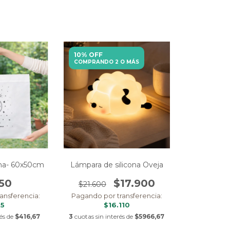
10% OFF
COMPRANDO 2 O MÁS
lina- 60x50cm
Lámpara de silicona Oveja
250
$17.900
$21.600
ansferencia:
Pagando por transferencia:
25
$16.110
rés de
$416,67
3
cuotas sin interés de
$5966,67