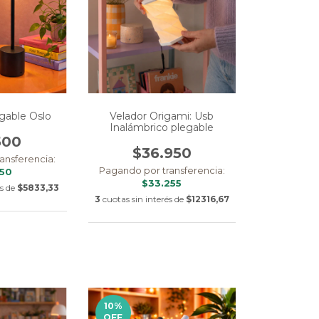
rgable Oslo
Velador Origami: Usb
Inalámbrico plegable
500
$36.950
ansferencia:
Pagando por transferencia:
750
$33.255
és de
$5833,33
3
cuotas sin interés de
$12316,67
10
%
OFF