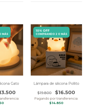
10% OFF
O MÁS
COMPRANDO 2 O MÁS
licona Gato
Lámpara de silicona Pollito
13.500
$16.500
$19.800
ansferencia:
Pagando por transferencia:
150
$14.850