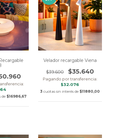
Recargable
Velador recargable Viena
B
$35.640
$39.600
50.960
Pagando por transferencia:
ansferencia:
$32.076
864
3
cuotas sin interés de
$11880,00
s de
$16986,67