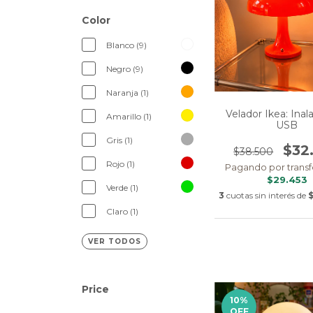
Color
Blanco (9)
Negro (9)
Naranja (1)
Velador Ikea: Ina
Amarillo (1)
USB
Gris (1)
$32
$38.500
Rojo (1)
Pagando por transf
$29.453
Verde (1)
3
cuotas sin interés de
Claro (1)
VER TODOS
Price
10
%
OFF