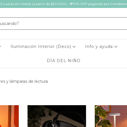
 3 cuotas sin interés (a partir de $30.000) - 💸10% OFF pagando por transferen
Iluminación Interior (Deco)
Info y ayuda
DÍA DEL NIÑO
es y lámparas de lectura