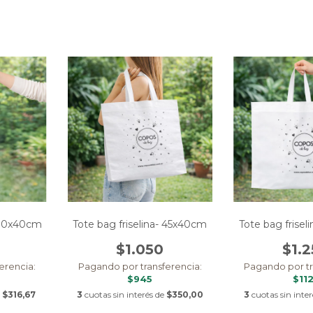
- 30x40cm
Tote bag friselina- 45x40cm
Tote bag frise
$1.050
$1.
erencia:
Pagando por transferencia:
Pagando por tr
$945
$11
e
$316,67
3
cuotas sin interés de
$350,00
3
cuotas sin inte