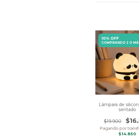
10% OFF
COMPRANDO 2 O MÁ
Lámpara de silico
sentado
$16
$19.900
Pagando por transf
$14.850