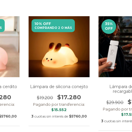
10% OFF
35
%
S
COMPRANDO 2 O MÁS
OFF
a cerdito
Lámpara de silicona conejito
Lámpara de
recargab
.280
$17.280
$19.200
$
$29.900
erencia:
Pagando por transferencia:
Pagando por tr
$15.552
$17.
$5760,00
3
cuotas sin interés de
$5760,00
3
cuotas sin interé