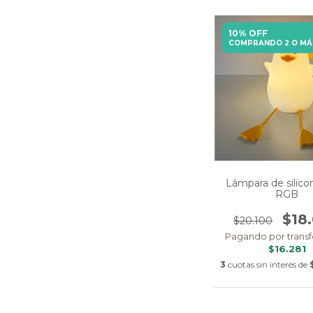
10% OFF
COMPRANDO 2 O MÁ
Lámpara de silico
RGB
$18
$20.100
Pagando por transf
$16.281
3
cuotas sin interés de