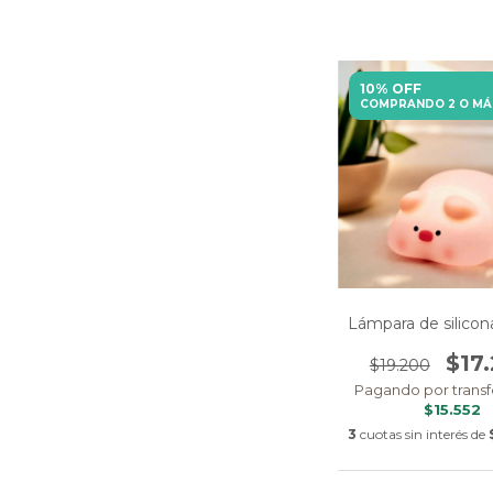
10% OFF
COMPRANDO 2 O MÁ
Lámpara de silicon
$17
$19.200
Pagando por transf
$15.552
3
cuotas sin interés de