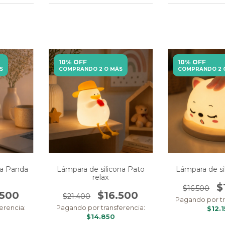
10% OFF
10% OFF
S
COMPRANDO 2 O MÁS
COMPRANDO 2 
na Panda
Lámpara de silicona Pato
Lámpara de si
relax
$
$16.500
.500
$16.500
$21.400
Pagando por tr
erencia:
Pagando por transferencia:
$12.
$14.850