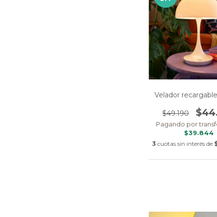
Velador recargabl
$44
$49.190
Pagando por transf
$39.844
3
cuotas sin interés de