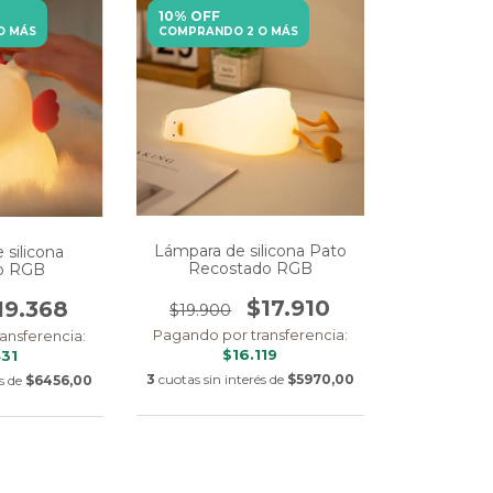
10% OFF
O MÁS
COMPRANDO 2 O MÁS
Lámpara de silicona Pato
 silicona
Recostado RGB
io RGB
$17.910
19.368
$19.900
Pagando por transferencia:
ansferencia:
$16.119
431
3
cuotas sin interés de
$5970,00
és de
$6456,00