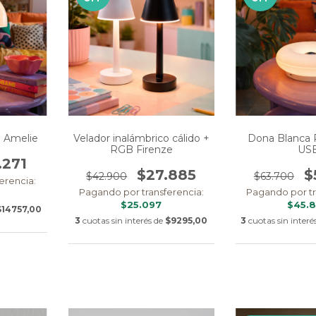
e Amelie
Velador inalámbrico cálido +
Dona Blanca 
RGB Firenze
US
.271
$27.885
$
$42.900
$63.700
erencia:
Pagando por transferencia:
Pagando por tr
$25.097
$45.
$14757,00
3
cuotas sin interés de
$9295,00
3
cuotas sin interé