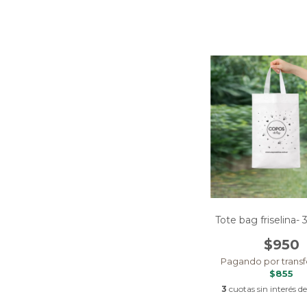
Tote bag friselina
$950
Pagando por transf
$855
3
cuotas sin interés d