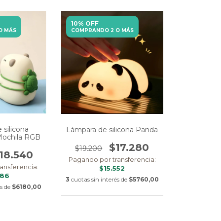
10% OFF
O MÁS
COMPRANDO 2 O MÁS
 silicona
Lámpara de silicona Panda
Mochila RGB
$17.280
$19.200
18.540
Pagando por transferencia:
ansferencia:
$15.552
686
3
cuotas sin interés de
$5760,00
és de
$6180,00