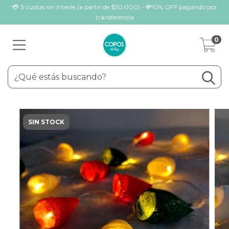
💳 3 cuotas sin interés (a partir de $30.000) - 💸10% OFF pagando por
transferencia
0
SIN STOCK