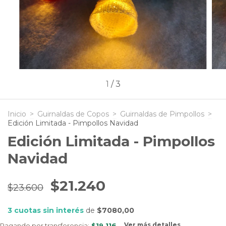
1
/
3
Inicio
>
Guirnaldas de Copos
>
Guirnaldas de Pimpollos
>
Edición Limitada - Pimpollos Navidad
Edición Limitada - Pimpollos
Navidad
$21.240
$23.600
3
cuotas sin interés
de
$7080,00
Ver más detalles
Pagando por transferencia:
$19.116