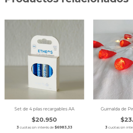
Set de 4 pilas recargables AA
Guirnalda de P
$20.950
$23
3
cuotas sin interés de
$6983,33
3
cuotas sin inte