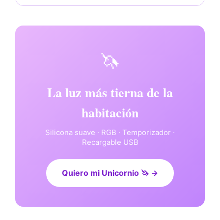
🦄
La luz más tierna de la
habitación
Silicona suave · RGB · Temporizador ·
Recargable USB
Quiero mi Unicornio 🦄 →