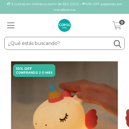
💳 3 cuotas sin interés (a partir de $30.000) - 💸10% OFF pagando por
transferencia
0
10% OFF
COMPRANDO 2 O MÁS