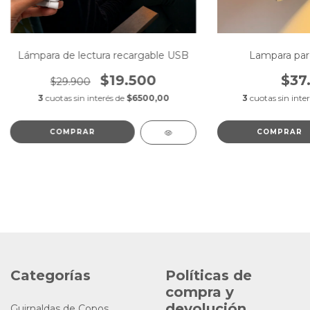
Lámpara de lectura recargable USB
Lampara par
$19.500
$37
$29.900
3
cuotas sin interés de
$6500,00
3
cuotas sin inte
COMPRAR
COMPRAR
Categorías
Políticas de
compra y
devolución
Guirnaldas de Copos