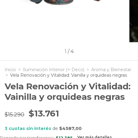
1
/
4
Inicio
>
Iluminación Interior (+ Deco)
>
Aroma y Bienestar
>
Vela Renovación y Vitalidad: Vainilla y orquideas negras
Vela Renovación y Vitalidad:
Vainilla y orquideas negras
$13.761
$15.290
3
cuotas sin interés
de
$4587,00
Ver más detalles
Pagando por transferencia:
$12.385