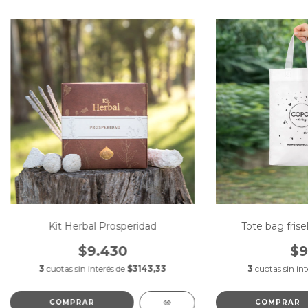
Kit Herbal Prosperidad
Tote bag fris
$9.430
$9
3
cuotas sin interés de
$3143,33
3
cuotas sin int