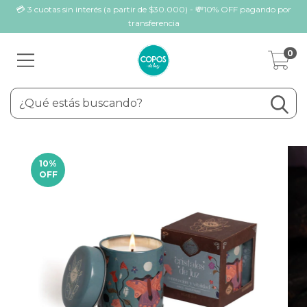
💳 3 cuotas sin interés (a partir de $30.000) - 💸10% OFF pagando por
transferencia
0
10
%
OFF